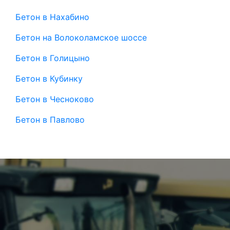
Бетон в Нахабино
Бетон на Волоколамское шоссе
Бетон в Голицыно
Бетон в Кубинку
Бетон в Чесноково
Бетон в Павлово