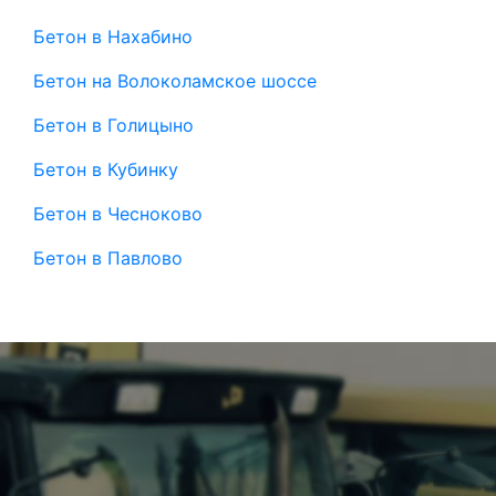
Бетон в Нахабино
Бетон на Волоколамское шоссе
Бетон в Голицыно
Бетон в Кубинку
Бетон в Чесноково
Бетон в Павлово