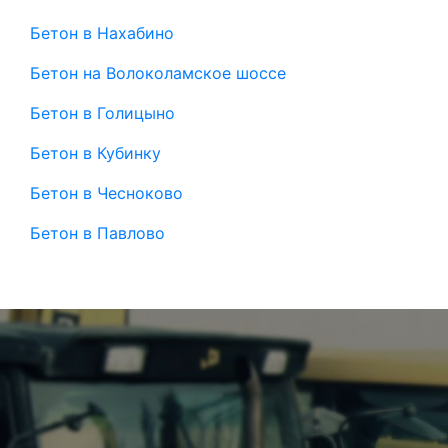
Бетон в Нахабино
Бетон на Волоколамское шоссе
Бетон в Голицыно
Бетон в Кубинку
Бетон в Чесноково
Бетон в Павлово